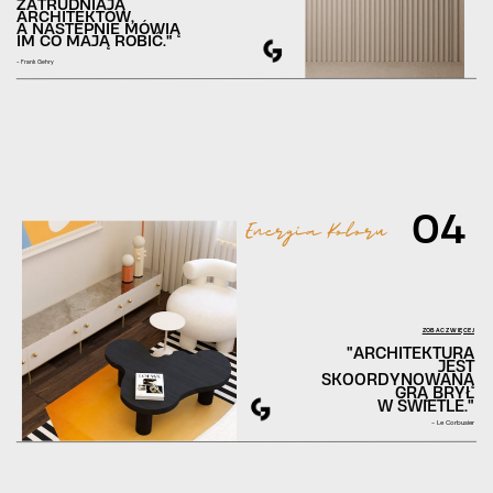
ZATRUDNIAJĄ
ARCHITEKTÓW,
A NASTEPNIE MÓWIĄ
IM CO MAJĄ ROBIĆ."
- Frank Gehry
04
Energia Koloru
ZOBACZ WIĘCEJ
"ARCHITEKTURA
JEST
SKOORDYNOWANĄ
GRĄ BRYŁ
W ŚWIETLE."
- Le Corbusier