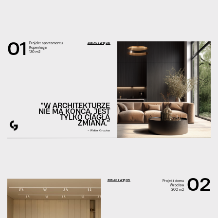
01
Projekt apartamentu
ZOBACZ WIĘCEJ
Kopenhaga
130 m2
"W ARCHITEKTURZE
NIE MA KOŃCA, JEST
TYLKO CIĄGŁA
ZMIANA."
- Walter Gropius
02
Projekt domu
ZOBACZ WIĘCEJ
Wrocław
200 m2