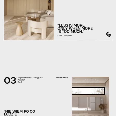
"LESS IS MORE
ONLY WHEN MORE
IS TOO MUCH."
- Frank Lloyd Wright
03
ZOBACZ WIĘCEJ
Projekt łazienki z funkcją SPA
Wrocław
10m2
"NIE WIEM PO CO
LUDZIE